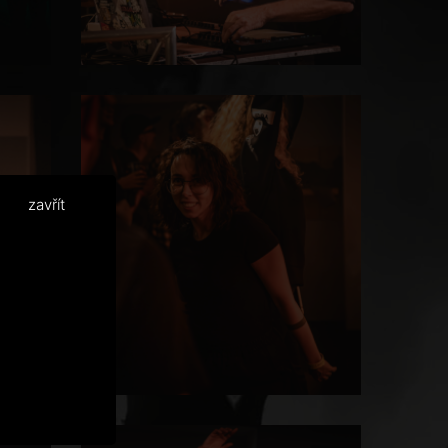
zavřít