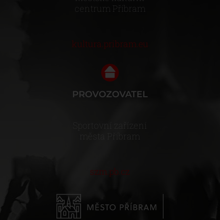
centrum Příbram
kultura.pribram.eu
PROVOZOVATEL
Sportovní zařízení
města Příbram
szm.pb.cz