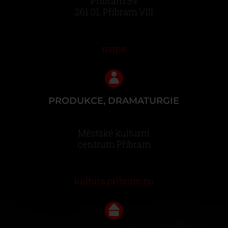
Příbram 39
261 01, Příbram VIII
mapa
PRODUKCE, DRAMATURGIE
Městské kulturní
centrum Příbram
kultura.pribram.eu