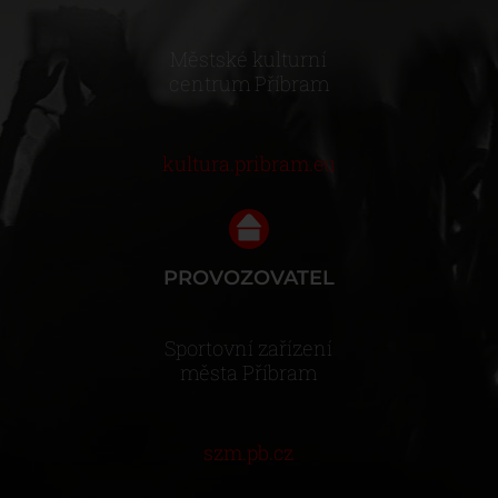
Městské kulturní
centrum Příbram
kultura.pribram.eu
PROVOZOVATEL
Sportovní zařízení
města Příbram
szm.pb.cz