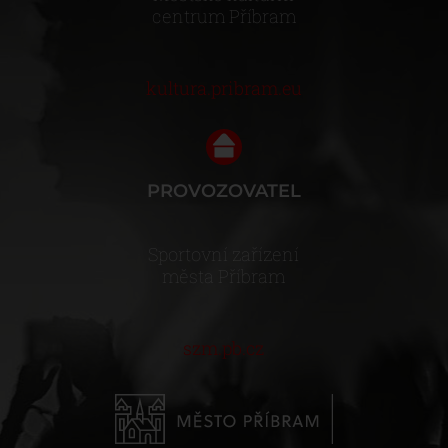
centrum Příbram
kultura.pribram.eu
PROVOZOVATEL
Sportovní zařízení
města Příbram
szm.pb.cz