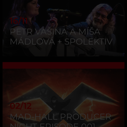
16/11
PETR VAŠINA A MÍŠA
MÁDLOVÁ + SPOLEKTIV
02/12
MAD-HALL PRODUCER
NIGHT EPISODE 001