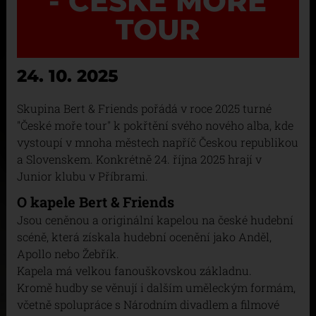
- ČESKÉ MOŘE
TOUR
24. 10. 2025
Skupina Bert & Friends pořádá v roce 2025 turné
"České moře tour" k pokřtění svého nového alba, kde
vystoupí v mnoha městech napříč Českou republikou
a Slovenskem. Konkrétně 24. října 2025 hrají v
Junior klubu v Příbrami.
O kapele Bert & Friends
Jsou ceněnou a originální kapelou na české hudební
scéně, která získala hudební ocenění jako Anděl,
Apollo nebo Žebřík.
Kapela má velkou fanouškovskou základnu.
Kromě hudby se věnují i dalším uměleckým formám,
včetně spolupráce s Národním divadlem a filmové