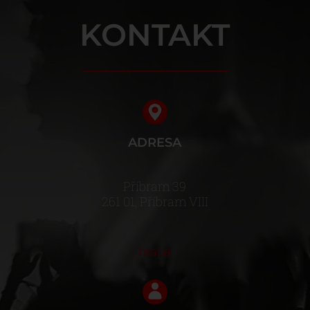
KONTAKT
ADRESA
Příbram 39
261 01, Příbram VIII
mapa