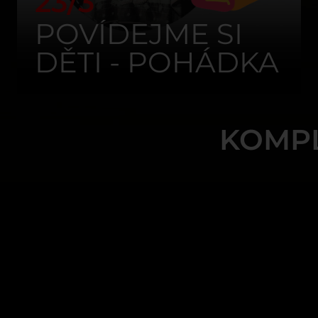
23/3
POVÍDEJME SI
DĚTI - POHÁDKA
KOMP