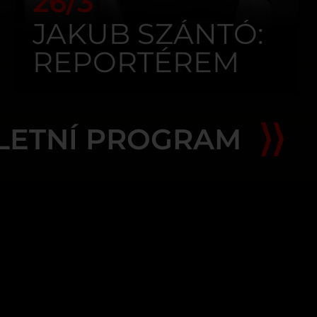
26/3
JAKUB SZÁNTÓ:
REPORTÉREM
NA
FRONTOVÝCH
LETNÍ PROGRAM
LINIÍCH