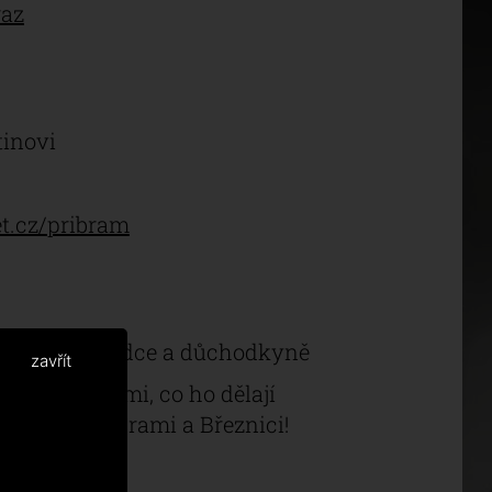
raz
tinovi
t.cz/pribram
ntstvo, důchodce a důchodkyně
zavřít
 a vy jste těmi, co ho dělají
a vás v Příbrami a Březnici!