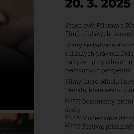
20. 3. 2025
Jeden svět Příbram a Bře
filmů o lidských právec
Brány šestadvacátého ro
o lidských právech Jeden 
na týden plný silných př
nečekaných perspektiv.
Filmy, které odhalují nev
Témata, která rezonují ne
Dokumenty, fikční
školy
Moderované debat
Festival přístupný