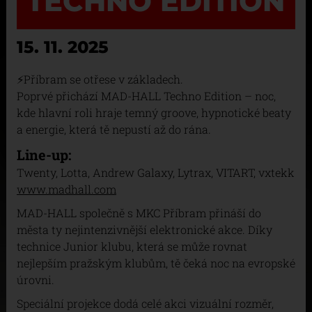
TECHNO EDITION
15. 11. 2025
⚡Příbram se otřese v základech.
Poprvé přichází MAD-HALL Techno Edition – noc,
kde hlavní roli hraje temný groove, hypnotické beaty
a energie, která tě nepustí až do rána.
Line-up:
Twenty, Lotta, Andrew Galaxy, Lytrax, VITART, vxtekk
www.madhall.com
MAD-HALL společně s MKC Příbram přináší do
města ty nejintenzivnější elektronické akce. Díky
technice Junior klubu, která se může rovnat
nejlepším pražským klubům, tě čeká noc na evropské
úrovni.
Speciální projekce dodá celé akci vizuální rozměr,