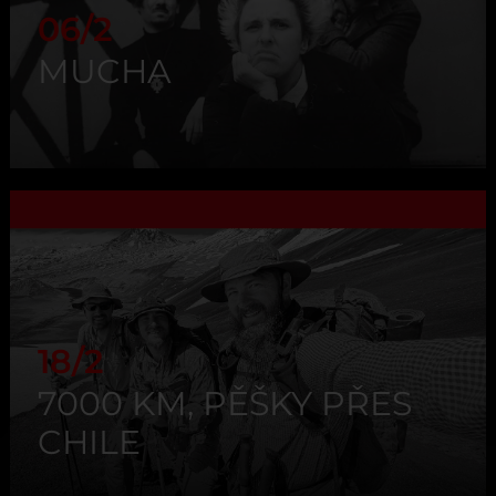
06/2
MUCHA
18/2
7000 KM, PĚŠKY PŘES
CHILE