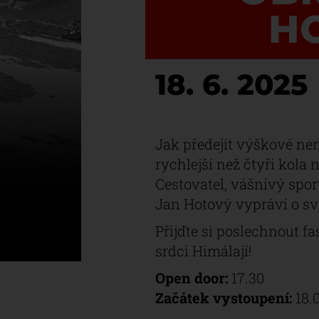
H
18. 6. 2025
Jak předejít výškové ne
rychlejší než čtyři kola
Cestovatel, vášnivý spo
Jan Hotový vypráví o sv
Přijďte si poslechnout f
srdci Himálají!
Open door:
17.30
Začátek vystoupení:
18.