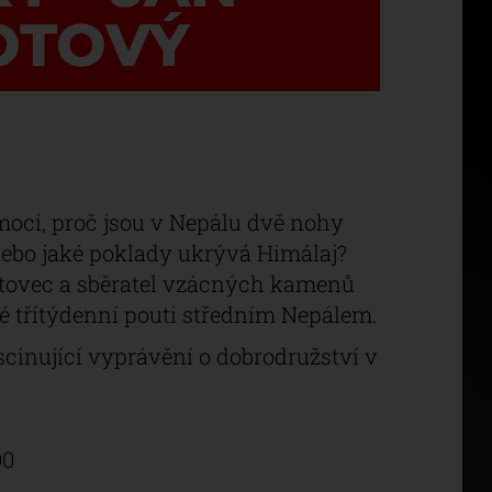
OTOVÝ
moci, proč jsou v Nepálu dvě nohy
 nebo jaké poklady ukrývá Himálaj?
rtovec a sběratel vzácných kamenů
é třítýdenní pouti středním Nepálem.
ascinující vyprávění o dobrodružství v
00