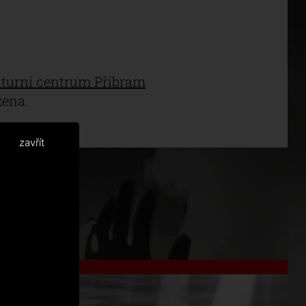
lturní centrum Příbram
ena.
zavřít