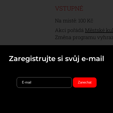
VSTUPNÉ
Na místě: 100 Kč
Akci pořádá
Městské ku
Změna programu vyhraz
Zaregistrujte si svůj e-mail
E