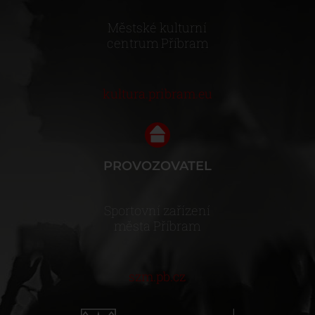
Městské kulturní
centrum Příbram
kultura.pribram.eu
PROVOZOVATEL
Sportovní zařízení
města Příbram
szm.pb.cz