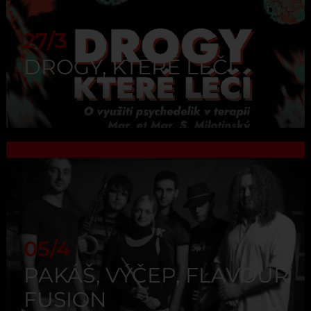
27/3
DROGY, KTERÉ LÉČÍ
05/4
PAKÁŠ, VÝČEP, FLAVOUR
FUSION