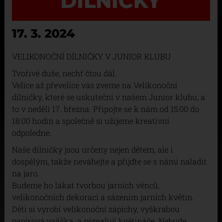
DÍLNIČKY
17. 3. 2024
VELIKONOČNÍ DÍLNIČKY V JUNIOR KLUBU
Tvořivé duše, nechť čtou dál.
Velice až převelice vás zveme na Velikonoční
dílničky, které se uskuteční v našem Junior klubu, a
to v neděli 17. března. Připojte se k nám od 15:00 do
18:00 hodin a společně si užijeme kreativní
odpoledne.
Naše dílničky jsou určeny nejen dětem, ale i
dospělým, takže neváhejte a přijďte se s námi naladit
na jaro.
Budeme ho lákat tvorbou jarních věnců,
velikonočních dekorací a sázením jarních květin.
Děti si vyrobí velikonoční zápichy, vyškrabou
papírová vajíčka a pomalují květináče. Nebude