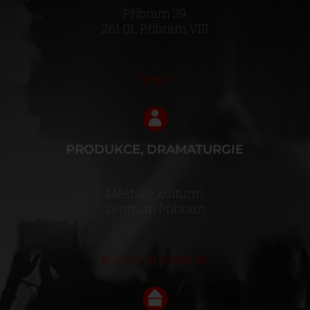
Příbram 39
261 01, Příbram VIII
mapa
PRODUKCE, DRAMATURGIE
Městské kulturní
centrum Příbram
kultura.pribram.eu