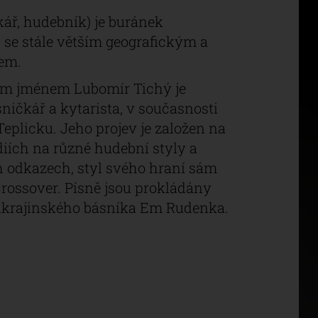
ář, hudebník) je buránek
 se stále větším geografickým a
em.
ím jménem Lubomír Tichý je
ničkář a kytarista, v současnosti
Teplicku. Jeho projev je založen na
iích na různé hudební styly a
 odkazech, styl svého hraní sám
crossover. Písně jsou prokládány
 ukrajinského básníka Em Rudenka.