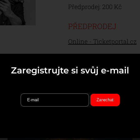
Předprodej: 200 Kč 
PŘEDPRODEJ
Online - Ticketportal.cz
Zaregistrujte si svůj e-mail
E