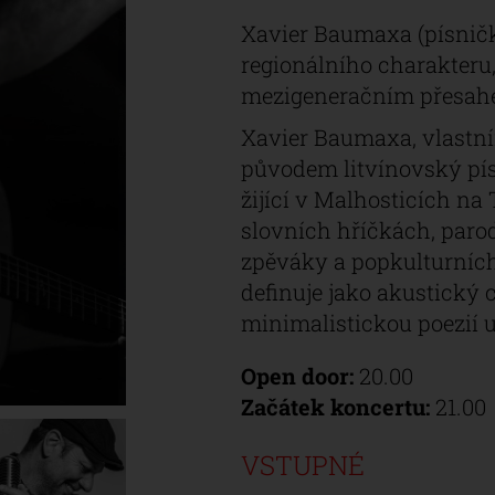
Xavier Baumaxa (písničk
regionálního charakteru,
mezigeneračním přesah
Xavier Baumaxa, vlastn
původem litvínovský pís
žijící v Malhosticích na 
slovních hříčkách, parod
zpěváky a popkulturních
definuje jako akustický 
minimalistickou poezií
Open door:
20.00
Začátek koncertu:
21.00
VSTUPNÉ