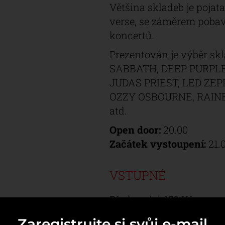
Většina skladeb je poja
verse, se záměrem pobav
koncertů.
Prezentován je výběr s
SABBATH, DEEP PURPL
JUDAS PRIEST, LED ZE
OZZY OSBOURNE, RAINBO
atd.
Open door:
20.00
Začátek vystoupení:
21.
VSTUPNÉ
Předprodej: 150 Kč 
Akci pořádá
Městské ku
Zaregistrujte si svůj e-mail