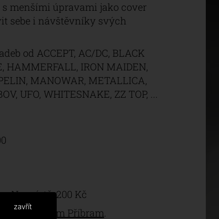
ta s menšími úpravami jako cover
it sebe i návštěvníky svých
kladeb od ACCEPT, AC/DC, BLACK
E, HAMMERFALL, IRON MAIDEN,
PPELIN, MANOWAR, METALLICA,
V, UFO, WHITESNAKE, ZZ TOP, ...
00
Na místě: 200 Kč
zavřít
lturní centrum Příbram
.