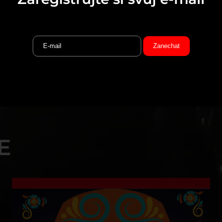
Změna programu vyhraz
PŘEDPRODEJ
Online - Ticketportal.cz
E