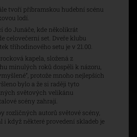
stále tvoří příbramskou hudební scénu
ajkovou lodí.
cí do Junáče, kde několikrát
e celovečerní set. Dveře klubu
ek tříhodinového setu je v 21.00.
í rocková kapela, složená z
ěhu minulých roků dospěli k názoru,
ymyšlené”, protože mnoho nejlepších
leno bylo a že si raději tyto
zných světových velikánu
lové scény zahrají.
by rozličných autorů světové scény,
al i když některé provedení skladeb je