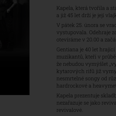
Kapela, která tvořila a 
a již 45 let drží je její vl
V pátek 25. února se vra
vystupovala. Odehraje zd
otevíráme v 20.00 a začát
Gentiana je 40 let hrajíc
muzikantů, kteří v průb
že nebudou vymýšlet „v
kytarových rifů již vymyš
nesmrtelné songy od rů
hardrockové a heavymeta
Kapela prezentuje sklad
nezařazuje se jako reviv
revivalové.