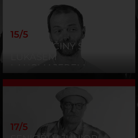
15/5
DO DIVOČINY S
LUKÁŠEM
LANGMAJEREM
17/5