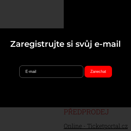
Zaregistrujte si svůj e-mail
Open door:
17.00
Začátek koncertu:
18.00
VSTUPNÉ
Předprodej: 100 Kč 
PŘEDPRODEJ
Online - Ticketportal.cz