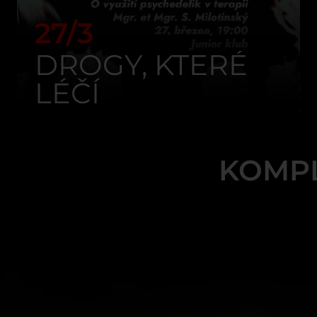
27/3
DROGY, KTERÉ
LÉČÍ
KOMP