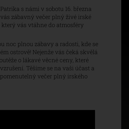
. Patrika s námi v sobotu 16. března
o vás zábavný večer plný živé irské
 který vás vtáhne do atmosféry
u noc plnou zábavy a radosti, kde se
eném ostrově! Nejenže vás čeká skvělá
soutěže o lákavé věcné ceny, které
 vzrušení. Těšíme se na vaši účast a
apomenutelný večer plný irského