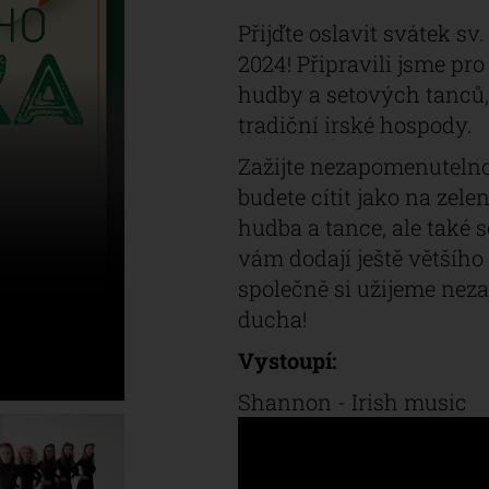
Přijďte oslavit svátek sv
2024! Připravili jsme pr
hudby a setových tanců,
tradiční irské hospody.
Zažijte nezapomenutelno
budete cítit jako na zel
hudba a tance, ale také 
vám dodají ještě většího
společně si užijeme nez
ducha!
Vystoupí:
Shannon - Irish music