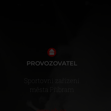
PROVOZOVATEL
Sportovní zařízení
města Příbram
szm.pb.cz