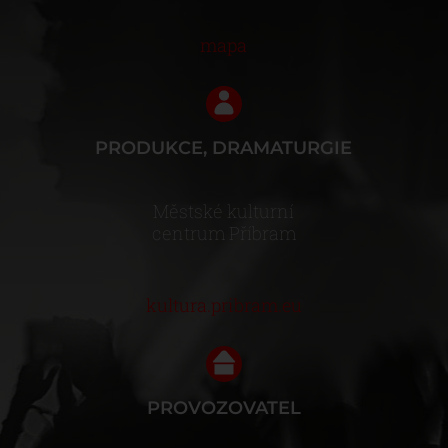
mapa
PRODUKCE, DRAMATURGIE
Městské kulturní
centrum Příbram
kultura.pribram.eu
PROVOZOVATEL