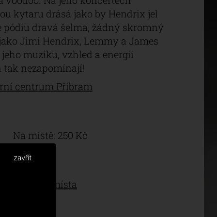
la voodoo. Na jeho koncertech
ou kytaru drásá jako by Hendrix jel
 je pódiu dravá šelma, žádný skromný
 jako Jimi Hendrix, Lemmy a James
jeho muziku, vzhled a energii
n tak nezapomínají!
rní centrum Příbram
Na místě: 250 Kč
zavřít
Prodejní místa