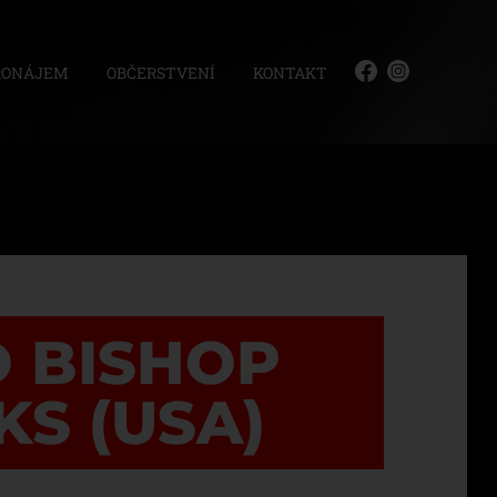
RONÁJEM
OBČERSTVENÍ
KONTAKT
 BISHOP
S (USA)