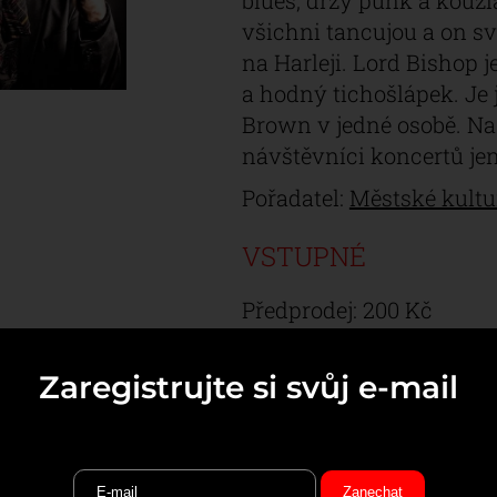
blues, drzý punk a kouz
všichni tancujou a on sv
na Harleji. Lord Bishop
a hodný tichošlápek. Je
Brown v jedné osobě. Na 
návštěvníci koncertů je
Pořadatel:
Městské kultu
VSTUPNÉ
Předprodej: 200 Kč 
PŘEDPRODEJ
Zaregistrujte si svůj e-mail
Online - Ticketportal.cz