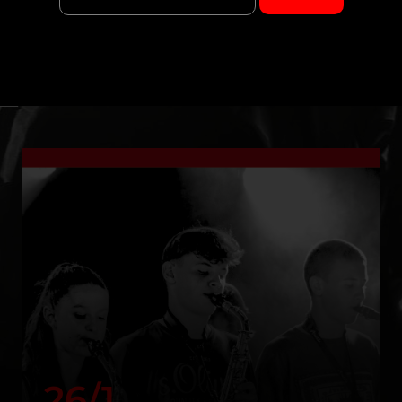
E
26/1