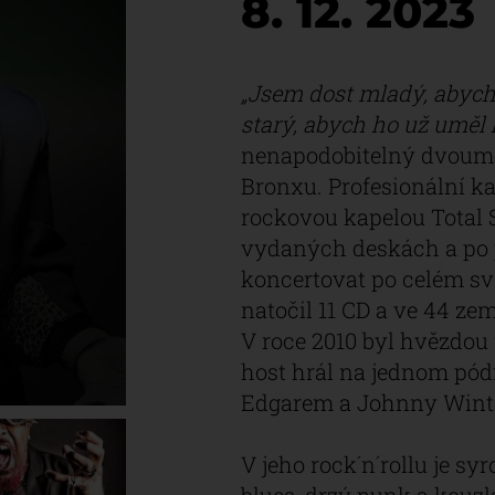
8. 12. 2023
„Jsem dost mladý, abych 
starý, abych ho už uměl h
nenapodobitelný dvoume
Bronxu. Profesionální k
rockovou kapelou Total 
vydaných deskách a po p
koncertovat po celém svě
natočil 11 CD a ve 44 ze
V roce 2010 byl hvězdou 
host hrál na jednom pódi
Edgarem a Johnny Wint
V jeho rock´n´rollu je sy