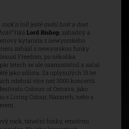
rock´n´roll ještě mohl hrát a dost
rát!“
říká
Lord Bishop
, záhadný a
trový kytarista z newyorského
ariéru zahájil s newyorskou funky
Sexual Freedom, po několika
ár letech se ale osamostatnil a začal
tě jako sólista. Za uplynulých 15 let
mích odehrál více než 3000 koncertů.
festivalu Colours of Ostrava, jako
u s Living Colour, Nazareth, nebo s
erem.
rový rock, taneční funky, emotivní