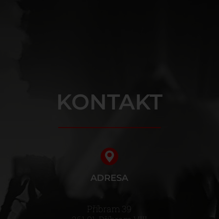
KONTAKT
ADRESA
Příbram 39