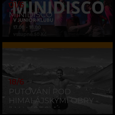
01/6
MINIDISCO
18/6
PUTOVÁNÍ POD
HIMALÁJSKÝMI OBRY -
JAN HOTOVÝ