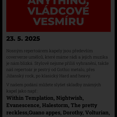
ANYTHING,
VLÁDCOVÉ
VESMÍRU
23. 5. 2025
Nosným repertoárem kapely jsou především
coververze umělců, které máme rádi a jejich muzika
je nám blízká. Stylově nejsme příliš vyhraněni, takže
náš repertoár je pestrý od Gothic metalu, přes
Jižanský rock, po klasický Hard and heavy.
V našem podání můžete slyšet skladby známých
kapel jako např.:
Within Templation, Nightwish,
Evanescence, Halestorm, The pretty
reckless,
Guano appes, Dorothy, Volturian,